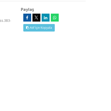
Paylaş
ss.383-
Atıf İçin Kopyala