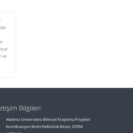
t
iler
at
vcut
i ve
letişim Bilgileri
Akdeniz Üniversitesi Bilimsel Araştırma Projeleri
Koordinasyon Birimi Rektörlük Binası, 07058