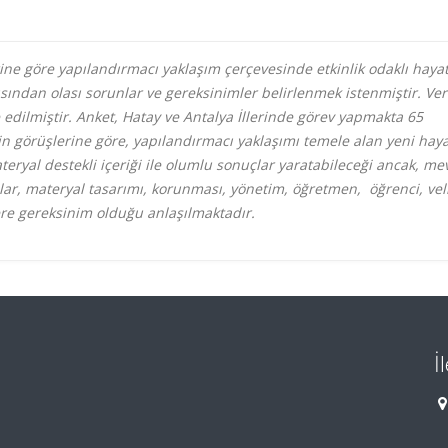
ine göre yapılandırmacı yaklaşım çerçevesinde etkinlik odaklı haya
ısından olası sorunlar ve gereksinimler belirlenmek istenmiştir. Ver
edilmiştir. Anket, Hatay ve Antalya İllerinde görev yapmakta 65
in görüşlerine göre, yapılandırmacı yaklaşımı temele alan yeni hay
teryal destekli içeriği ile olumlu sonuçlar yaratabileceği ancak, me
nlar, materyal tasarımı, korunması, yönetim, öğretmen, öğrenci, vel
elere gereksinim olduğu anlaşılmaktadır.
İ