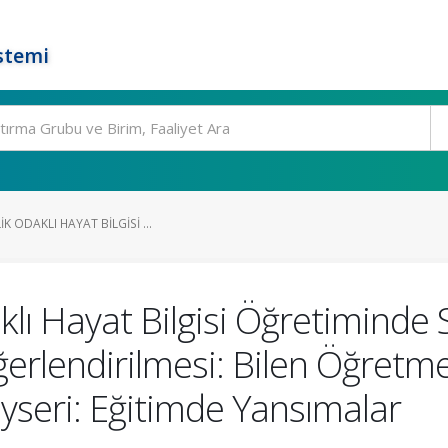
stemi
 ODAKLI HAYAT BILGISI ...
lı Hayat Bilgisi Öğretiminde S
ğerlendirilmesi: Bilen Öğret
seri: Eğitimde Yansımalar