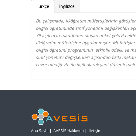
Türkçe
İngilizce
Bu çalışmada, ilköğretim müfettişlerinin görüşler
bilgisi öğretiminde sınıf yönetimi değişkenleri aç
39 açık uçlu maddeden oluşan anket yoluyla elde 
ilköğretim müfettişine uygulanmıştır. Müfettişler
bilgisi öğretimi programının etkinlik odaklı ve ma
sınıf yönetimi değişkenleri açısından fiziki meka
çevre niteliği vb. ile ilgili olarak yeni düzenlem
Ana Sayfa
|
AVESİS Hakkında
|
İletişim