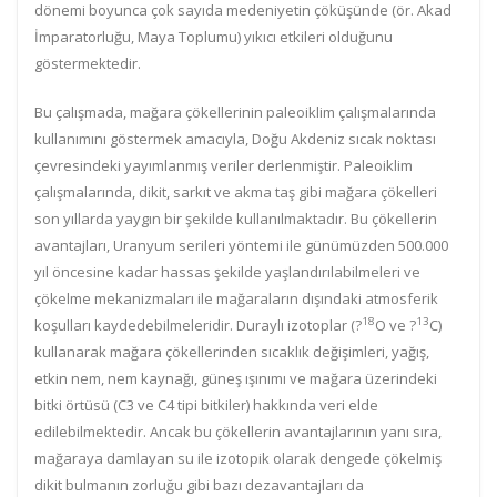
dönemi boyunca çok sayıda medeniyetin çöküşünde (ör. Akad
İmparatorluğu, Maya Toplumu) yıkıcı etkileri olduğunu
göstermektedir.
Bu çalışmada, mağara çökellerinin paleoiklim çalışmalarında
kullanımını göstermek amacıyla, Doğu Akdeniz sıcak noktası
çevresindeki yayımlanmış veriler derlenmiştir. Paleoiklim
çalışmalarında, dikit, sarkıt ve akma taş gibi mağara çökelleri
son yıllarda yaygın bir şekilde kullanılmaktadır. Bu çökellerin
avantajları, Uranyum serileri yöntemi ile günümüzden 500.000
yıl öncesine kadar hassas şekilde yaşlandırılabilmeleri ve
çökelme mekanizmaları ile mağaraların dışındaki atmosferik
18
13
koşulları kaydedebilmeleridir. Duraylı izotoplar (?
O ve ?
C)
kullanarak mağara çökellerinden sıcaklık değişimleri, yağış,
etkin nem, nem kaynağı, güneş ışınımı ve mağara üzerindeki
bitki örtüsü (C3 ve C4 tipi bitkiler) hakkında veri elde
edilebilmektedir. Ancak bu çökellerin avantajlarının yanı sıra,
mağaraya damlayan su ile izotopik olarak dengede çökelmiş
dikit bulmanın zorluğu gibi bazı dezavantajları da