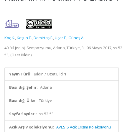
Koç K.
,
Koşun E.
,
Demirtaş F.
,
Uçar F.
,
Güneş A.
40. Yıl Jeoloji Sempozyumu, Adana, Türkiye, 3 - 06 Mayıs 2017, ss.52-
53, (Özet Bildiri)
Yayın Türü:
Bildiri / Özet Bildiri
Basıldığı Şehir:
Adana
Basıldığı Ülke:
Türkiye
Sayfa Sayıları:
ss.52-53
Açık Arşiv Koleksiyonu:
AVESİS Açık Erişim Koleksiyonu