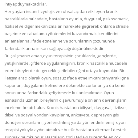
ihtiyaç duymaktadırlar.
Her yaştan insanı fizyolojik ve ruhsal açıdan etkileyen kronik
hastalıklarla mücadele, hastaların oyunla, duygusal, psikosomatik,
fiziksel ve diğer mekanizmaları harekete geçirerek onlarda stresle
başetme ve rahatlama yöntemlerini kazandırmak, kendilerini
anlamalarına, ifade etmelerine ve sorunlarının çözümünde
farkındalıklarına imkan sağlayacağı düşünülmektedir.
Bu çalışmanın amacı,oyun terapisinin çocuklarda, gençlerde,
yetişkinlerde, çiftlerde uygulanırlığının, kronik hastalıkla mücadele
eden bireylerde de gerçekleştirilebileceğini ortaya koymaktır. Bir
iletişim aracı olarak oyun, sözsüz ifade etme imkanı tanıyarak içine
kapanan, duygularını kelimelere dökmekte zorlanan ya da kendi
sorunlarına farkındalık geliştirmede kullanılmaktadır. Oyun
esnasında uzman, bireylerin dışavurumuyla onların davranışlarını
inceleme fırsatı bulur. Kronik hastaların bilişsel, duygusal, fiziksel,
dilsel ve sosyal yönden kayıplarını, anksiyete, depresyon gibi
dönüşen sorunlarını, yönlendirilmiş ya da yönlendirilmemiş oyun
terapisi yoluyla aydınlatmak ve bu tür hastalara alternatif destek
sunmak mümkündür. Hastaların zorlu tedavi sürecinde en çok