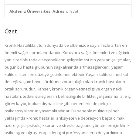
Akdeniz Üniversitesi Adresli:
Evet
Özet
Kronik Hastalıklar, tüm dünyada ve ülkemizde sayısı hızla artan en
önemli sağlık sorunlarındandır. Koruyucu sağlık önlemleri ve eğitimin
yanısıra tıbbi tedavi seçeneklerin geliştirilmesi için yapılan çalışmalar,
bugün bu hasta grubunun sağkalımında artmasağlarken, yaşam
kalitesi istenilen düzeye getirilememektedir.Yaşam kalitesi, medikal
desteği yaşam boyu sürdürme zorunluluğu olan kronik hastaların
ortak sorunudur. Kanser, kronik organ yetmezliği ve organ nakli
hastaları, tedavi süreçlerinin belirsizliği ile birlikte, çalışamama, aile içi
görev kaybı, toplum dışına itilme gibi nedenlerle de pekçok
psikososyal sorun yaşamaktadırlar. Bu sebeple multidisipliner
yaklaşımda kronik hastalar, anksiyete ve depresyon başta olmak
üzere çeşitli psikolojiksorun ve stresle başetme yöntemleri için klinik
psikolog ve uğraş terapistleri gibi profesyonellerin de yardımına