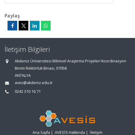
Paylaş
İletişim Bilgileri
Akdeniz Üniversitesi Bilimsel Araştırma Projeleri Koordinasyon
Birimi Rektörlük Binası, 07058
ANTALYA
aves@akdeniz.edu.tr
0242 310 16 71
Ana Sayfa
|
AVESİS Hakkında
|
İletişim