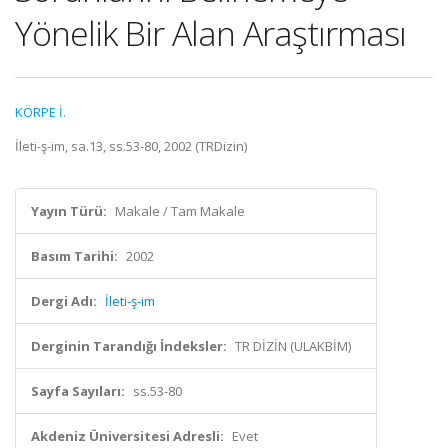
Yönelik Bir Alan Araştırması
KÖRPE İ.
İleti-ş-im, sa.13, ss.53-80, 2002 (TRDizin)
Yayın Türü:
Makale / Tam Makale
Basım Tarihi:
2002
Dergi Adı:
İleti-ş-im
Derginin Tarandığı İndeksler:
TR DİZİN (ULAKBİM)
Sayfa Sayıları:
ss.53-80
Akdeniz Üniversitesi Adresli:
Evet