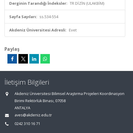
Derginin Tarandığı İndeksler:
TR DİZİN (ULAKBİM)
Sayfa Sayıları:
ss.534-554
Akdeniz Üniversitesi Adresli:
Evet
Paylaş
İletişim Bilgileri
Akdeniz Üniversitesi Bilimsel Araştırma Projeleri Koordinasyon
Birimi Rektörlük Binası, 07058
ANTALYA
aves@akdeniz.edu.tr
0242 310 16 71