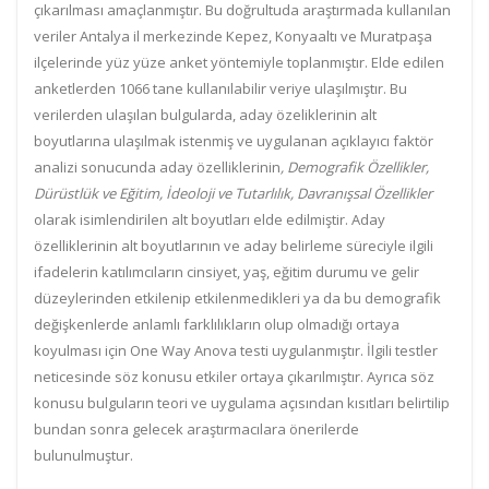
çıkarılması amaçlanmıştır. Bu doğrultuda araştırmada kullanılan
veriler Antalya il merkezinde Kepez, Konyaaltı ve Muratpaşa
ilçelerinde yüz yüze anket yöntemiyle toplanmıştır. Elde edilen
anketlerden 1066 tane kullanılabilir veriye ulaşılmıştır. Bu
verilerden ulaşılan bulgularda, aday özeliklerinin alt
boyutlarına ulaşılmak istenmiş ve uygulanan açıklayıcı faktör
analizi sonucunda aday özelliklerinin
,
Demografik Özellikler,
Dürüstlük ve Eğitim, İdeoloji ve Tutarlılık, Davranışsal Özellikler
olarak isimlendirilen alt boyutları elde edilmiştir. Aday
özelliklerinin alt boyutlarının ve aday belirleme süreciyle ilgili
ifadelerin katılımcıların cinsiyet, yaş, eğitim durumu ve gelir
düzeylerinden etkilenip etkilenmedikleri ya da bu demografik
değişkenlerde anlamlı farklılıkların olup olmadığı ortaya
koyulması için One Way Anova testi uygulanmıştır. İlgili testler
neticesinde söz konusu etkiler ortaya çıkarılmıştır. Ayrıca söz
konusu bulguların teori ve uygulama açısından kısıtları belirtilip
bundan sonra gelecek araştırmacılara önerilerde
bulunulmuştur.