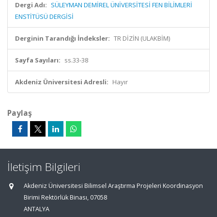
Dergi Adı:
SÜLEYMAN DEMİREL ÜNİVERSİTESİ FEN BİLİMLERİ
ENSTİTÜSÜ DERGİSİ
Derginin Tarandığı İndeksler:
TR DİZİN (ULAKBİM)
Sayfa Sayıları:
ss.33-38
Akdeniz Üniversitesi Adresli:
Hayır
Paylaş
İletişim Bilgileri
Akdeniz Üniversitesi Bilimsel Araştırma Projeleri Koordinasyon
Birimi Rektörlük Binası, 07058
ANTALYA