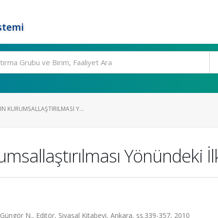
stemi
N KURUMSALLAŞTIRILMASI Y...
msallaştırılması Yönündeki İlk
Güngör N., Editör, Siyasal Kitabevi, Ankara, ss.339-357, 2010