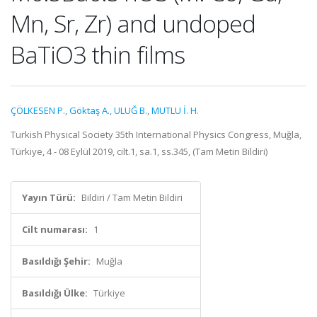
Mn, Sr, Zr) and undoped
BaTiO3 thin films
ÇÖLKESEN P.
,
Göktaş A.
,
ULUĞ B.
,
MUTLU İ. H.
Turkish Physical Society 35th International Physics Congress, Muğla,
Türkiye, 4 - 08 Eylül 2019, cilt.1, sa.1, ss.345, (Tam Metin Bildiri)
Yayın Türü:
Bildiri / Tam Metin Bildiri
Cilt numarası:
1
Basıldığı Şehir:
Muğla
Basıldığı Ülke:
Türkiye