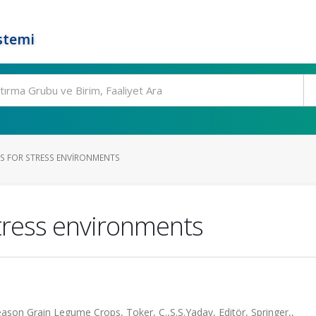
stemi
S FOR STRESS ENVIRONMENTS
stress environments
on Grain Legume Crops, Toker, C.,S.S.Yadav, Editör, Springer,,