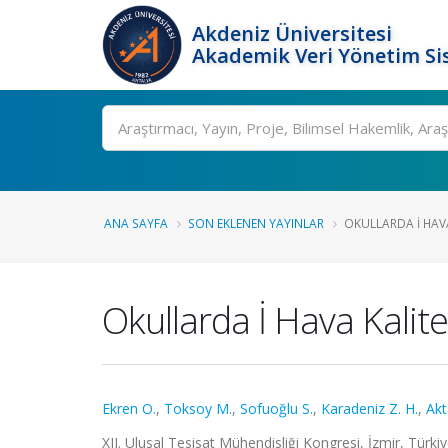
Akdeniz Üniversitesi
Akademik Veri Yönetim Si
Ara
ANA SAYFA
SON EKLENEN YAYINLAR
OKULLARDA İ HAVA 
Okullarda İ Hava Kalit
Ekren O.
,
Toksoy M.
,
Sofuoğlu S.
,
Karadeniz Z. H.
,
Akt
XII. Ulusal Tesisat Mühendisliği Kongresi, İzmir, Türki