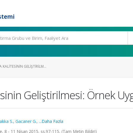
stemi
KALITESININ GELIŞTIRILM...
esinin Geliştirilmesi: Örnek U
akka S.
,
Gacaner G.
,
...Daha Fazla
ye, 8 - 11 Nisan 2015, ss.97-115, (Tam Metin Bildiri)