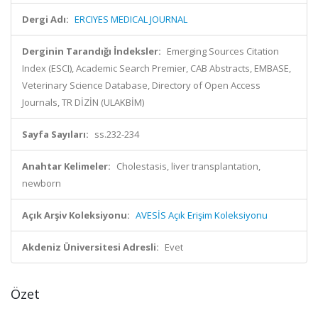
Dergi Adı:
ERCIYES MEDICAL JOURNAL
Derginin Tarandığı İndeksler:
Emerging Sources Citation
Index (ESCI), Academic Search Premier, CAB Abstracts, EMBASE,
Veterinary Science Database, Directory of Open Access
Journals, TR DİZİN (ULAKBİM)
Sayfa Sayıları:
ss.232-234
Anahtar Kelimeler:
Cholestasis, liver transplantation,
newborn
Açık Arşiv Koleksiyonu:
AVESİS Açık Erişim Koleksiyonu
Akdeniz Üniversitesi Adresli:
Evet
Özet