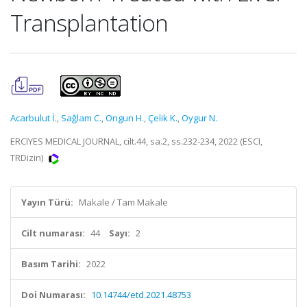
Transplantation
Acarbulut İ.
,
Sağlam C.
,
Ongun H.
,
Çelik K.
,
Oygur N.
ERCIYES MEDICAL JOURNAL, cilt.44, sa.2, ss.232-234, 2022 (ESCI,
TRDizin)
Yayın Türü:
Makale / Tam Makale
Cilt numarası:
44
Sayı:
2
Basım Tarihi:
2022
Doi Numarası:
10.14744/etd.2021.48753