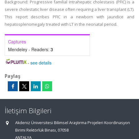
Background: Progressive familial intrahepatic cholestasis (PFIC) is a
severe cholestatic liver disease often requiring a liver transplant (LT).
This report describes PFIC in a newborn with jaundice and
hepatosplenomegaly treated with LT in the neonatal period.
Captures
Mendeley - Readers:
3
-
see details
Paylaş
İletişim Bilgileri
Akdeniz Üniversitesi Bilimsel Araştırma Projeleri Koordinasyon
Birimi Rektörlük Binası, 07058
ANTALYA