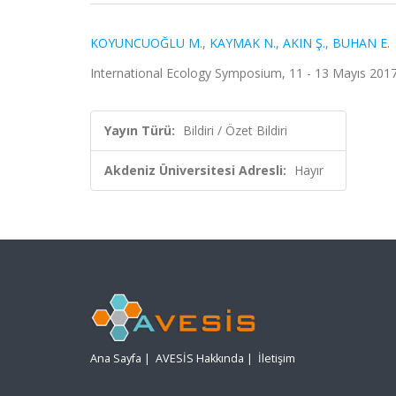
KOYUNCUOĞLU M.
,
KAYMAK N.
,
AKIN Ş.
,
BUHAN E.
International Ecology Symposium, 11 - 13 Mayıs 2017, 
Yayın Türü:
Bildiri / Özet Bildiri
Akdeniz Üniversitesi Adresli:
Hayır
Ana Sayfa
|
AVESİS Hakkında
|
İletişim