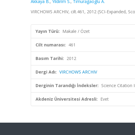
Akkaya B.
,
Yildirim S.
,
Timuragaoglu A.
VIRCHOWS ARCHIV, cilt.461, 2012 (SCI-Expanded, Sc
Yayın Türü:
Makale / Özet
Cilt numarası:
461
Basım Tarihi:
2012
Dergi Adı:
VIRCHOWS ARCHIV
Derginin Tarandığı İndeksler:
Science Citation
Akdeniz Üniversitesi Adresli:
Evet