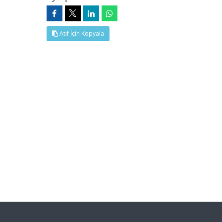
Atıf İçin Kopyala