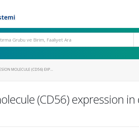
stemi
SION MOLECULE (CD56) EXP...
lecule (CD56) expression in d