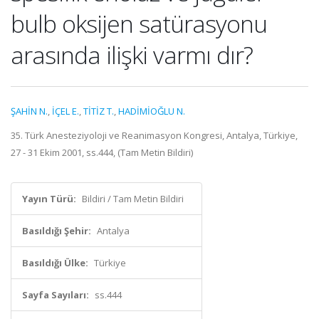
bulb oksijen satürasyonu
arasında ilişki varmı dır?
ŞAHİN N.
,
İÇEL E.
,
TİTİZ T.
,
HADİMİOĞLU N.
35. Türk Anesteziyoloji ve Reanimasyon Kongresi, Antalya, Türkiye,
27 - 31 Ekim 2001, ss.444, (Tam Metin Bildiri)
Yayın Türü:
Bildiri / Tam Metin Bildiri
Basıldığı Şehir:
Antalya
Basıldığı Ülke:
Türkiye
Sayfa Sayıları:
ss.444