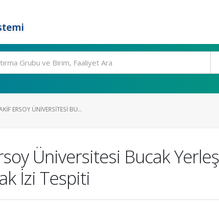
stemi
IF ERSOY ÜNIVERSITESI BU...
soy Üniversitesi Bucak Yerle
k İzi Tespiti