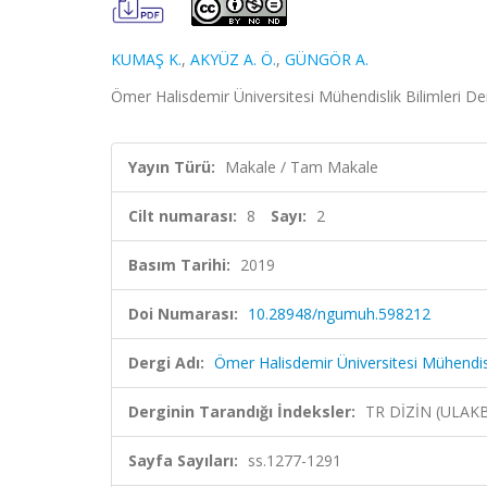
KUMAŞ K.
,
AKYÜZ A. Ö.
,
GÜNGÖR A.
Ömer Halisdemir Üniversitesi Mühendislik Bilimleri Derg
Yayın Türü:
Makale / Tam Makale
Cilt numarası:
8
Sayı:
2
Basım Tarihi:
2019
Doi Numarası:
10.28948/ngumuh.598212
Dergi Adı:
Ömer Halisdemir Üniversitesi Mühendisli
Derginin Tarandığı İndeksler:
TR DİZİN (ULAK
Sayfa Sayıları:
ss.1277-1291