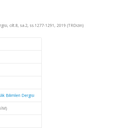
isi, cilt.8, sa.2, ss.1277-1291, 2019 (TRDizin)
k Bilimleri Dergisi
BİM)