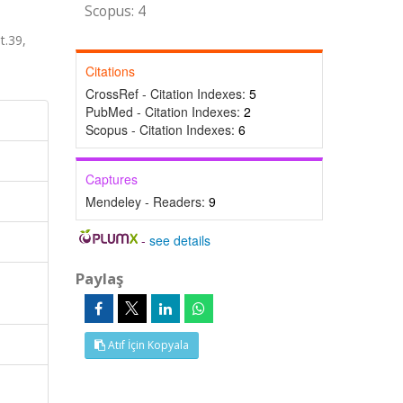
Scopus: 4
t.39,
Citations
CrossRef - Citation Indexes:
5
PubMed - Citation Indexes:
2
Scopus - Citation Indexes:
6
Captures
Mendeley - Readers:
9
-
see details
Paylaş
Atıf İçin Kopyala