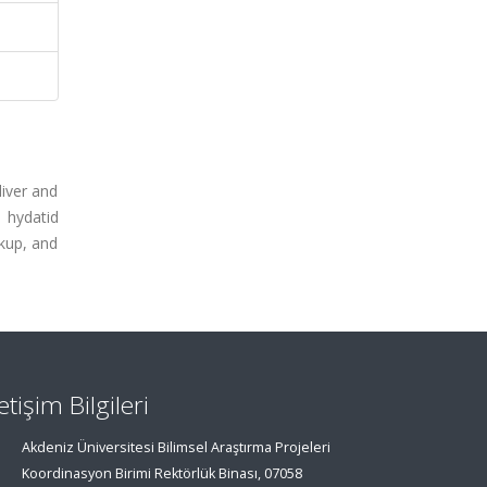
liver and
 hydatid
rkup, and
letişim Bilgileri
Akdeniz Üniversitesi Bilimsel Araştırma Projeleri
Koordinasyon Birimi Rektörlük Binası, 07058