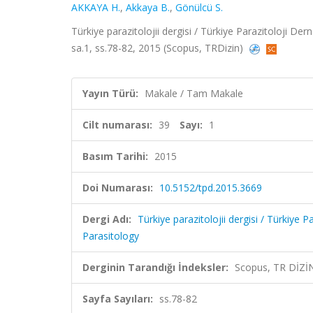
AKKAYA H.
,
Akkaya B.
,
Gönülcü S.
Türkiye parazitolojii dergisi / Türkiye Parazitoloji Der
sa.1, ss.78-82, 2015 (Scopus, TRDizin)
Yayın Türü:
Makale / Tam Makale
Cilt numarası:
39
Sayı:
1
Basım Tarihi:
2015
Doi Numarası:
10.5152/tpd.2015.3669
Dergi Adı:
Türkiye parazitolojii dergisi / Türkiye 
Parasitology
Derginin Tarandığı İndeksler:
Scopus, TR DİZİ
Sayfa Sayıları:
ss.78-82