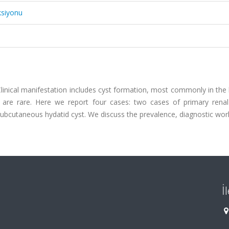
ksiyonu
Clinical manifestation includes cyst formation, most commonly in the 
s are rare. Here we report four cases: two cases of primary renal
 subcutaneous hydatid cyst. We discuss the prevalence, diagnostic wo
İ