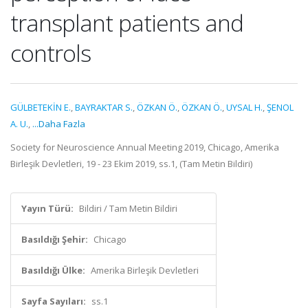
transplant patients and
controls
GÜLBETEKİN E.
,
BAYRAKTAR S.
,
ÖZKAN Ö.
,
ÖZKAN Ö.
,
UYSAL H.
,
ŞENOL
A. U.
,
...Daha Fazla
Society for Neuroscience Annual Meeting 2019, Chicago, Amerika
Birleşik Devletleri, 19 - 23 Ekim 2019, ss.1, (Tam Metin Bildiri)
Yayın Türü:
Bildiri / Tam Metin Bildiri
Basıldığı Şehir:
Chicago
Basıldığı Ülke:
Amerika Birleşik Devletleri
Sayfa Sayıları:
ss.1