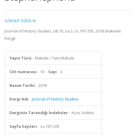
GÖKALP ÖZDİL N.
Journal of History Studies, cilt.10, sa.3, ss.197-205, 2018 (Hakemli
Dergi)
Yayın Türü:
Makale / Tam Makale
Cilt numarası:
10
Sayı:
3
Basım Tarihi:
2018
Dergi Adı:
Journal of History Studies
Derginin Tarandığı İndeksler:
Asos İndeks
Sayfa Sayıları:
ss.197-205