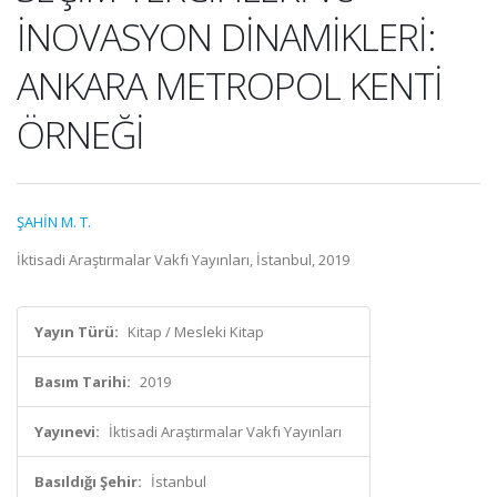
İNOVASYON DİNAMİKLERİ:
ANKARA METROPOL KENTİ
ÖRNEĞİ
ŞAHİN M. T.
İktisadi Araştırmalar Vakfı Yayınları, İstanbul, 2019
Yayın Türü:
Kitap / Mesleki Kitap
Basım Tarihi:
2019
Yayınevi:
İktisadi Araştırmalar Vakfı Yayınları
Basıldığı Şehir:
İstanbul