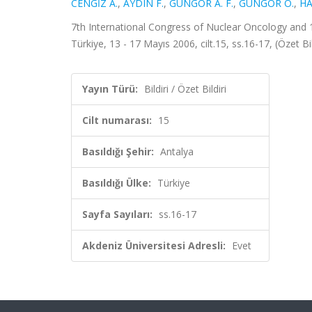
CENGİZ A.
,
AYDIN F.
,
GÜNGÖR A. F.
,
GUNGOR O.
,
HA
7th International Congress of Nuclear Oncology and 1
Türkiye, 13 - 17 Mayıs 2006, cilt.15, ss.16-17, (Özet Bil
Yayın Türü:
Bildiri / Özet Bildiri
Cilt numarası:
15
Basıldığı Şehir:
Antalya
Basıldığı Ülke:
Türkiye
Sayfa Sayıları:
ss.16-17
Akdeniz Üniversitesi Adresli:
Evet