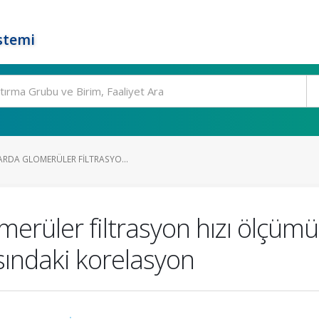
stemi
ARDA GLOMERÜLER FILTRASYO...
merüler filtrasyon hızı ölçüm
sındaki korelasyon