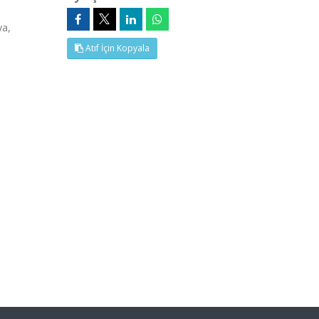
ya,
Atıf İçin Kopyala