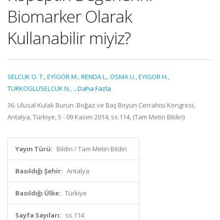
Biomarker Olarak
Kullanabilir miyiz?
SELCUK O. T.
,
EYİGÖR M.
,
RENDA L.
,
OSMA U.
,
EYIGOR H.
,
TURKOGLUSELCUK N.
,
...Daha Fazla
36. Ulusal Kulak Burun .Boğaz ve Baş Boyun Cerrahisi Kongresi,
Antalya, Türkiye, 5 - 09 Kasım 2014, ss.114, (Tam Metin Bildiri)
Yayın Türü:
Bildiri / Tam Metin Bildiri
Basıldığı Şehir:
Antalya
Basıldığı Ülke:
Türkiye
Sayfa Sayıları:
ss.114