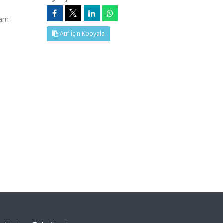
Tam
Atıf İçin Kopyala