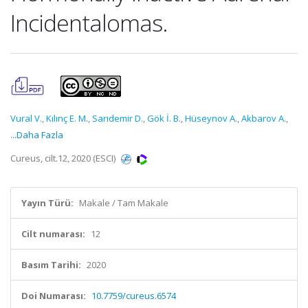
Incidentalomas.
Vural V.
,
Kılınç E. M.
,
Sarıdemir D.
,
Gök İ. B.
,
Hüseynov A.
,
Akbarov A.
,
...Daha Fazla
Cureus, cilt.12, 2020 (ESCI)
Yayın Türü:
Makale / Tam Makale
Cilt numarası:
12
Basım Tarihi:
2020
Doi Numarası:
10.7759/cureus.6574