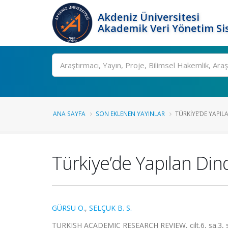
Akdeniz Üniversitesi
Akademik Veri Yönetim Si
Ara
ANA SAYFA
SON EKLENEN YAYINLAR
TÜRKIYE’DE YAPILA
Türkiye’de Yapılan Dind
GÜRSU O.
,
SELÇUK B. S.
TURKISH ACADEMIC RESEARCH REVIEW, cilt.6, sa.3, s