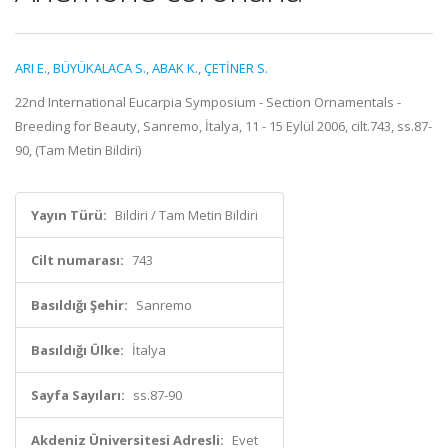
ARI E.
,
BÜYÜKALACA S.
,
ABAK K.
,
ÇETİNER S.
22nd International Eucarpia Symposium - Section Ornamentals -
Breeding for Beauty, Sanremo, İtalya, 11 - 15 Eylül 2006, cilt.743, ss.87-
90, (Tam Metin Bildiri)
Yayın Türü:
Bildiri / Tam Metin Bildiri
Cilt numarası:
743
Basıldığı Şehir:
Sanremo
Basıldığı Ülke:
İtalya
Sayfa Sayıları:
ss.87-90
Akdeniz Üniversitesi Adresli:
Evet