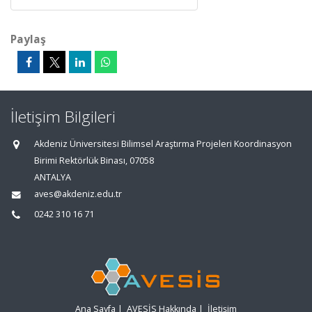
Paylaş
İletişim Bilgileri
Akdeniz Üniversitesi Bilimsel Araştırma Projeleri Koordinasyon
Birimi Rektörlük Binası, 07058
ANTALYA
aves@akdeniz.edu.tr
0242 310 16 71
Ana Sayfa
|
AVESİS Hakkında
|
İletişim