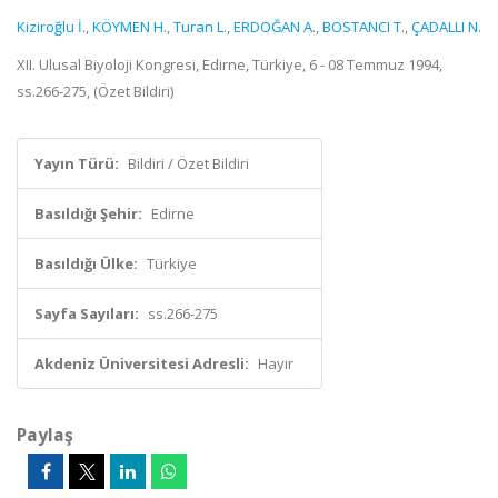
Kiziroğlu İ.
,
KÖYMEN H.
,
Turan L.
,
ERDOĞAN A.
,
BOSTANCI T.
,
ÇADALLI N.
XII. Ulusal Biyoloji Kongresi, Edirne, Türkiye, 6 - 08 Temmuz 1994,
ss.266-275, (Özet Bildiri)
Yayın Türü:
Bildiri / Özet Bildiri
Basıldığı Şehir:
Edirne
Basıldığı Ülke:
Türkiye
Sayfa Sayıları:
ss.266-275
Akdeniz Üniversitesi Adresli:
Hayır
Paylaş