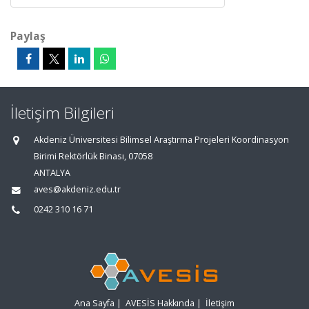
Paylaş
İletişim Bilgileri
Akdeniz Üniversitesi Bilimsel Araştırma Projeleri Koordinasyon
Birimi Rektörlük Binası, 07058
ANTALYA
aves@akdeniz.edu.tr
0242 310 16 71
Ana Sayfa
|
AVESİS Hakkında
|
İletişim