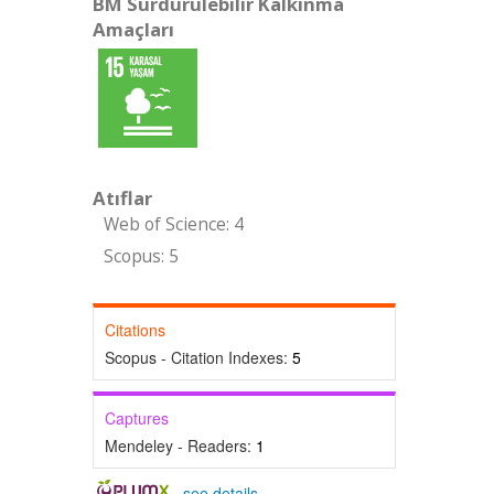
BM Sürdürülebilir Kalkınma
Amaçları
Atıflar
Web of Science: 4
Scopus: 5
Citations
Scopus - Citation Indexes:
5
Captures
Mendeley - Readers:
1
-
see details