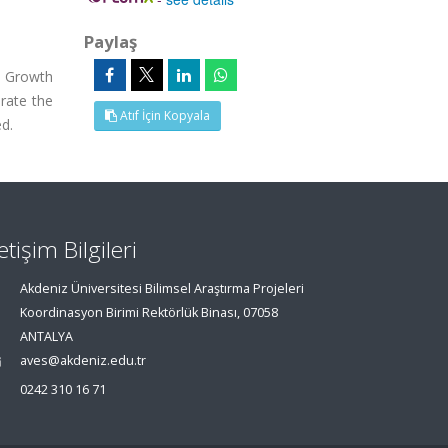
Paylaş
d. Growth
arate the
Atıf İçin Kopyala
ed.
letişim Bilgileri
Akdeniz Üniversitesi Bilimsel Araştırma Projeleri
Koordinasyon Birimi Rektörlük Binası, 07058
ANTALYA
aves@akdeniz.edu.tr
0242 310 16 71