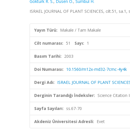
Gokturk R. S.
,
Dusen O.
,
Sumbul H.
ISRAEL JOURNAL OF PLANT SCIENCES, cilt.51, sa.1, 
Yayın Türü:
Makale / Tam Makale
Cilt numarası:
51
Sayı:
1
Basım Tarihi:
2003
Doi Numarası:
10.1560/m12x-md32-7cmc-4y4k
Dergi Adı:
ISRAEL JOURNAL OF PLANT SCIENCE
Derginin Tarandığı İndeksler:
Science Citation
Sayfa Sayıları:
ss.67-70
Akdeniz Üniversitesi Adresli:
Evet