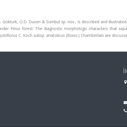
. Gokturk, O.D. Dusen & Sumbul sp. nov., is described and illustrate
 under Pinus forest. The diagnostic morphologic characters that sep
ustiflorus C. Koch subsp. anatolicus (Boiss.) Chamberlain are discuss
İ