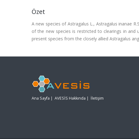
Özet
A new species of Astragalus L., Astragalus inanae R.S
of the new species is restricted to clearings in and
present species from the closely allied Astragalus ang
Ana Sayfa
|
AVESİS Hakkında
|
İletişim