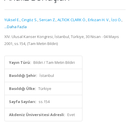
Yüksel E.
,
Cingöz S.
,
Sercan Z.
,
ALTIOK CLARK Ö.
,
Erkızan H. V.
,
İzci Ö.
,
...Daha Fazla
XIV. Ulusal Kanser Kongresi, İstanbul, Türkiye, 30 Nisan - 04 Mayıs
2001, ss.154, (Tam Metin Bildiri)
Yayın Türü:
Bildiri / Tam Metin Bildiri
Basıldığı Şehir:
İstanbul
Basıldığı Ülke:
Türkiye
Sayfa Sayıları:
ss.154
Akdeniz Üniversitesi Adresli:
Evet