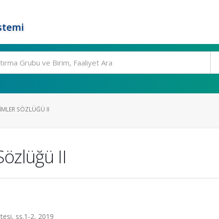
stemi
SIMLER SÖZLÜĞÜ II
Sözlüğü II
esi, ss.1-2, 2019