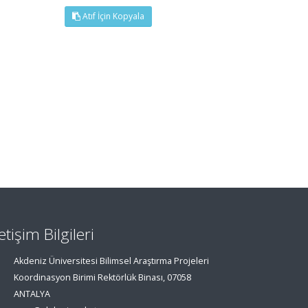
Atıf İçin Kopyala
letişim Bilgileri
Akdeniz Üniversitesi Bilimsel Araştırma Projeleri
Koordinasyon Birimi Rektörlük Binası, 07058
ANTALYA