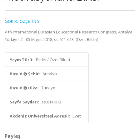
GÖK R.
,
ÖZÇETİN S.
V th International Eurasian Educational Research Congress, Antalya,
Türkiye, 2 - 05 Mayıs 2018, ss.611-613, (Özet Bildiri)
Yayın Türü:
Bildiri / Özet Bildiri
Basıldığı Şehir:
Antalya
Basıldığı Ülke:
Türkiye
Sayfa Sayıları:
ss.611-613
Akdeniz Üniversitesi Adresli:
Evet
Paylaş