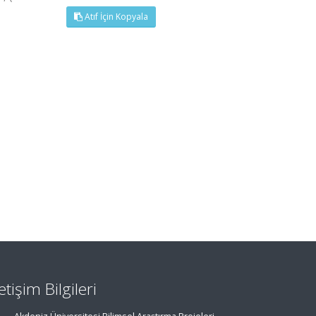
Atıf İçin Kopyala
letişim Bilgileri