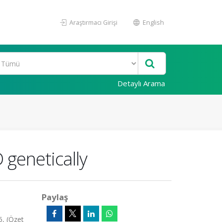
Araştırmacı Girişi
English
Detaylı Arama
 genetically
Paylaş
5, (Özet