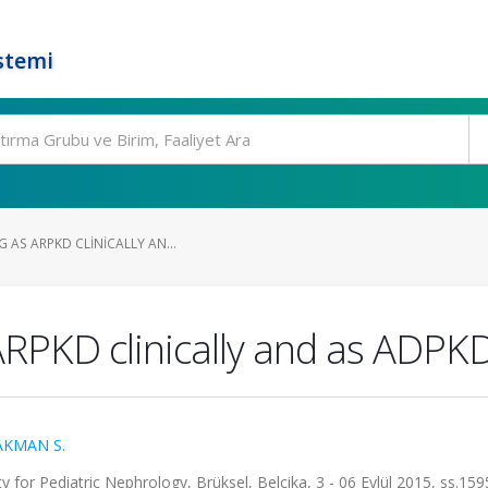
stemi
G AS ARPKD CLINICALLY AN...
RPKD clinically and as ADPKD
AKMAN S.
 for Pediatric Nephrology, Brüksel, Belçika, 3 - 06 Eylül 2015, ss.159