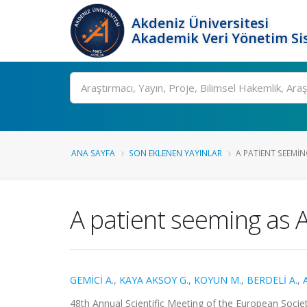
Akdeniz Üniversitesi
Akademik Veri Yönetim Si
Ara
ANA SAYFA
SON EKLENEN YAYINLAR
A PATIENT SEEMIN
A patient seeming as A
GEMİCİ A.
,
KAYA AKSOY G.
,
KOYUN M.
,
BERDELİ A.
,
48th Annual Scientific Meeting of the European Society