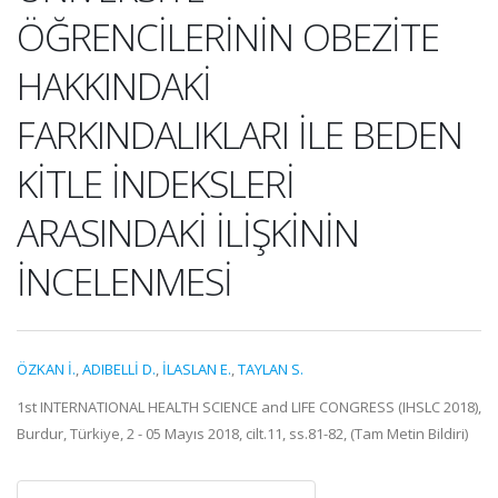
ÖĞRENCİLERİNİN OBEZİTE
HAKKINDAKİ
FARKINDALIKLARI İLE BEDEN
KİTLE İNDEKSLERİ
ARASINDAKİ İLİŞKİNİN
İNCELENMESİ
ÖZKAN İ.
,
ADIBELLİ D.
,
İLASLAN E.
,
TAYLAN S.
1st INTERNATIONAL HEALTH SCIENCE and LIFE CONGRESS (IHSLC 2018),
Burdur, Türkiye, 2 - 05 Mayıs 2018, cilt.11, ss.81-82, (Tam Metin Bildiri)