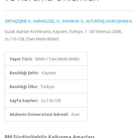
ORTAÇEŞME V.
,
KARAGÜZEL O.
,
SAYAN M. S.
,
ALTUNTAŞ (VURUŞKAN) A.
Sulak Alanlar Konferansı, Kayseri, Türkiye, 1 - 04 Temmuz 2008,
ss.116-128, (Tam Metin Bildiri)
Yayın Türü:
Bildiri / Tam Metin Bildiri
Basıldığı Şehir:
Kayseri
Basıldığı Ülke:
Türkiye
Sayfa Sayıları:
ss.116-128
Akdeniz Üniversitesi Adresli:
Evet
BM Sürdürülebilir Kalkınma Amaçları