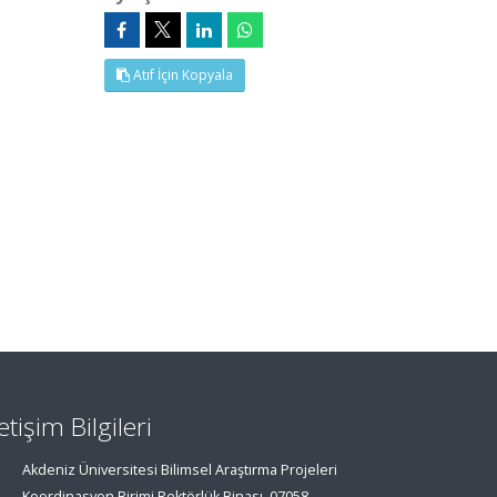
Atıf İçin Kopyala
letişim Bilgileri
Akdeniz Üniversitesi Bilimsel Araştırma Projeleri
Koordinasyon Birimi Rektörlük Binası, 07058