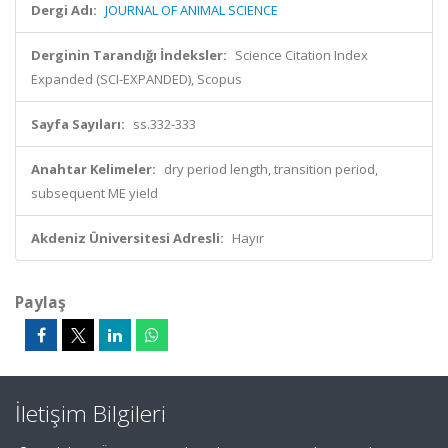
Dergi Adı:
JOURNAL OF ANIMAL SCIENCE
Derginin Tarandığı İndeksler:
Science Citation Index
Expanded (SCI-EXPANDED), Scopus
Sayfa Sayıları:
ss.332-333
Anahtar Kelimeler:
dry period length, transition period,
subsequent ME yield
Akdeniz Üniversitesi Adresli:
Hayır
Paylaş
İletişim Bilgileri