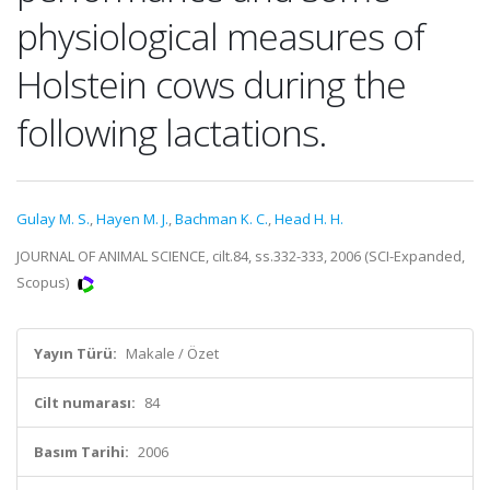
physiological measures of
Holstein cows during the
following lactations.
Gulay M. S.
,
Hayen M. J.
,
Bachman K. C.
,
Head H. H.
JOURNAL OF ANIMAL SCIENCE, cilt.84, ss.332-333, 2006 (SCI-Expanded,
Scopus)
Yayın Türü:
Makale / Özet
Cilt numarası:
84
Basım Tarihi:
2006