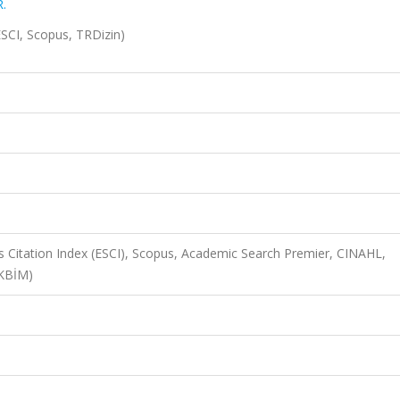
R.
(ESCI, Scopus, TRDizin)
 Citation Index (ESCI), Scopus, Academic Search Premier, CINAHL,
AKBİM)