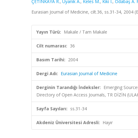
ÇETİNKAYA R.
,
Uyanik A.
,
Keles M.
,
Kiki I.
,
Odabaş A. 
Eurasian Journal of Medicine, cilt.36, ss.31-34, 2004 
Yayın Türü:
Makale / Tam Makale
Cilt numarası:
36
Basım Tarihi:
2004
Dergi Adı:
Eurasian Journal of Medicine
Derginin Tarandığı İndeksler:
Emerging Sources
Directory of Open Access Journals, TR DİZİN (UL
Sayfa Sayıları:
ss.31-34
Akdeniz Üniversitesi Adresli:
Hayır