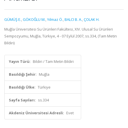
GÜMÜŞ E.
,
GÖKOĞLU M.
,
Yılmaz Ö.
,
BALCI B. A.
,
ÇOLAK H.
Muğla Üniversitesi Su Ürünleri Fakültesi, XIV. Ulusal Su Ürünleri
Sempozyumu, Muğla, Türkiye, 4 - 07 Eylül 2007, ss.334, (Tam Metin
Bildiri)
Yayın Türü:
Bildiri / Tam Metin Bildiri
Basıldığı Şehir:
Muğla
Basıldığı Ülke:
Türkiye
Sayfa Sayıları:
ss.334
Akdeniz Üniversitesi Adresli:
Evet