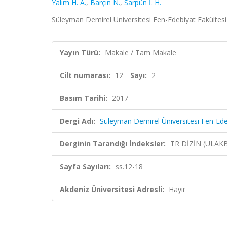
Yalım H. A.
,
Barçın N.
,
Sarpün İ. H.
Süleyman Demirel Üniversitesi Fen-Edebiyat Fakültesi F
Yayın Türü:
Makale / Tam Makale
Cilt numarası:
12
Sayı:
2
Basım Tarihi:
2017
Dergi Adı:
Süleyman Demirel Üniversitesi Fen-Edeb
Derginin Tarandığı İndeksler:
TR DİZİN (ULAK
Sayfa Sayıları:
ss.12-18
Akdeniz Üniversitesi Adresli:
Hayır