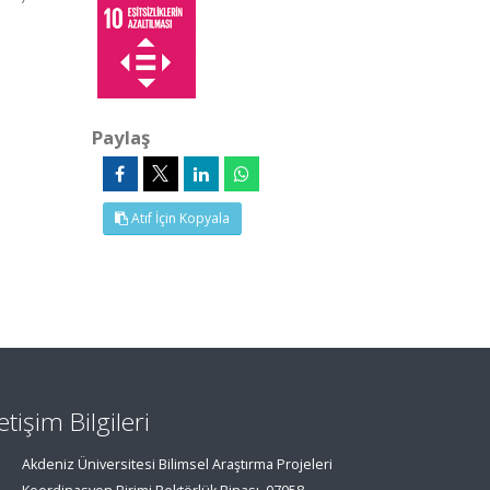
Paylaş
Atıf İçin Kopyala
letişim Bilgileri
Akdeniz Üniversitesi Bilimsel Araştırma Projeleri