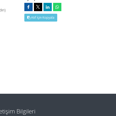
iri)
Atıf İçin Kopyala
letişim Bilgileri