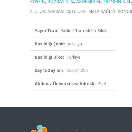
KÖSE F.
,
BOZBAY D. S.
,
AKDEMİR M.
,
ERENGİN K. H.
2. ULUSLARARASI 20. ULUSAL HALK SAĞLIĞI KONGRESİ, 
Yayın Türü:
Bildiri / Tam Metin Bildiri
Basıldığı Şehir:
Antalya
Basıldığı Ülke:
Türkiye
Sayfa Sayıları:
ss.251-256
Akdeniz Üniversitesi Adresli:
Evet