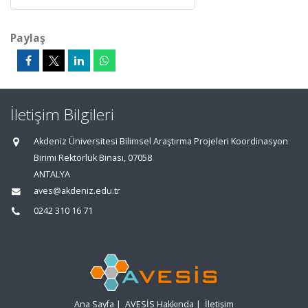
Paylaş
İletişim Bilgileri
Akdeniz Üniversitesi Bilimsel Araştırma Projeleri Koordinasyon
Birimi Rektörlük Binası, 07058
ANTALYA
aves@akdeniz.edu.tr
0242 310 16 71
Ana Sayfa
|
AVESİS Hakkında
|
İletişim