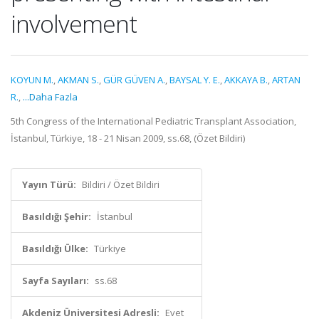
involvement
KOYUN M.
,
AKMAN S.
,
GÜR GÜVEN A.
,
BAYSAL Y. E.
,
AKKAYA B.
,
ARTAN
R.
,
...Daha Fazla
5th Congress of the International Pediatric Transplant Association,
İstanbul, Türkiye, 18 - 21 Nisan 2009, ss.68, (Özet Bildiri)
Yayın Türü:
Bildiri / Özet Bildiri
Basıldığı Şehir:
İstanbul
Basıldığı Ülke:
Türkiye
Sayfa Sayıları:
ss.68
Akdeniz Üniversitesi Adresli:
Evet