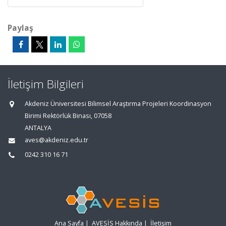
Paylaş
İletişim Bilgileri
Akdeniz Üniversitesi Bilimsel Araştırma Projeleri Koordinasyon
Birimi Rektörlük Binası, 07058
ANTALYA
aves@akdeniz.edu.tr
0242 310 16 71
Ana Sayfa
|
AVESİS Hakkında
|
İletişim