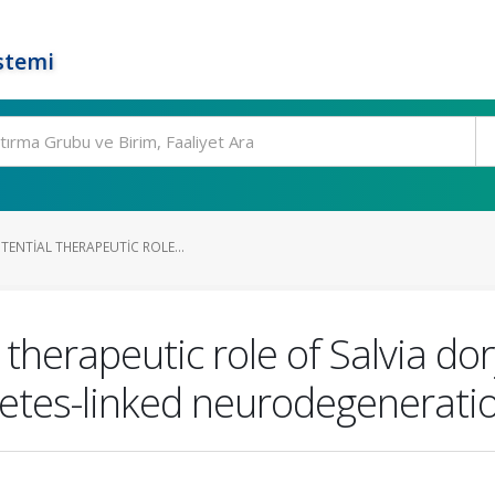
stemi
TENTIAL THERAPEUTIC ROLE...
 therapeutic role of Salvia do
etes-linked neurodegenerati