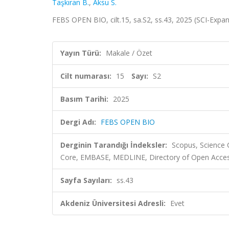
Taşkıran B.
,
Aksu S.
FEBS OPEN BIO, cilt.15, sa.S2, ss.43, 2025 (SCI-Expa
Yayın Türü:
Makale / Özet
Cilt numarası:
15
Sayı:
S2
Basım Tarihi:
2025
Dergi Adı:
FEBS OPEN BIO
Derginin Tarandığı İndeksler:
Scopus, Science 
Core, EMBASE, MEDLINE, Directory of Open Acces
Sayfa Sayıları:
ss.43
Akdeniz Üniversitesi Adresli:
Evet