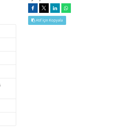
Atıf İçin Kopyala
s