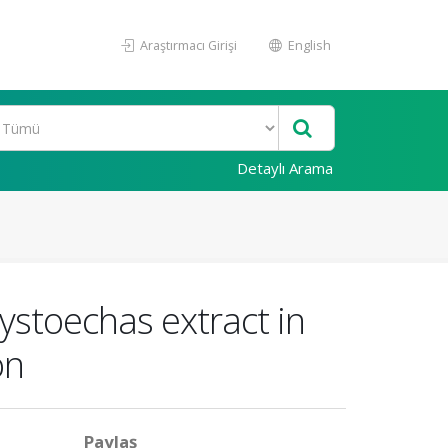
Araştırmacı Girişi
English
Detaylı Arama
rystoechas extract in
on
Paylaş