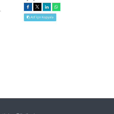
,
Atıf İçin Kopyala