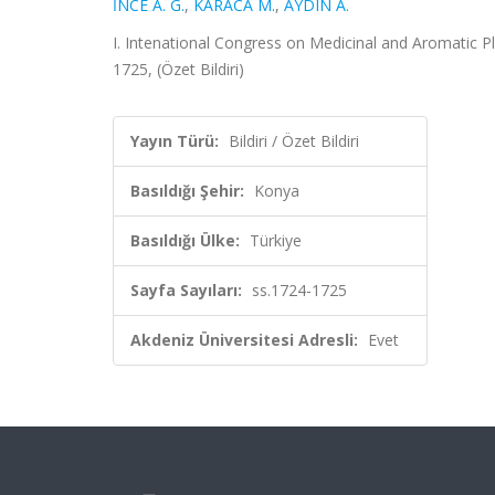
İNCE A. G.
,
KARACA M.
,
AYDIN A.
I. Intenational Congress on Medicinal and Aromatic Pl
1725, (Özet Bildiri)
Yayın Türü:
Bildiri / Özet Bildiri
Basıldığı Şehir:
Konya
Basıldığı Ülke:
Türkiye
Sayfa Sayıları:
ss.1724-1725
Akdeniz Üniversitesi Adresli:
Evet