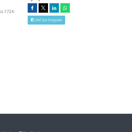
ss.1724-
Atıf İçin Kopyala