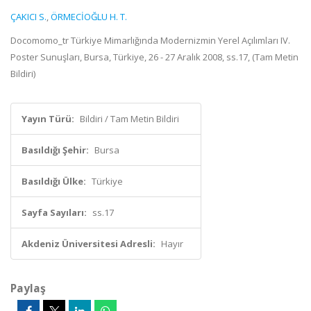
ÇAKICI S.
,
ÖRMECİOĞLU H. T.
Docomomo_tr Türkiye Mimarlığında Modernizmin Yerel Açılımları IV.
Poster Sunuşları, Bursa, Türkiye, 26 - 27 Aralık 2008, ss.17, (Tam Metin
Bildiri)
Yayın Türü:
Bildiri / Tam Metin Bildiri
Basıldığı Şehir:
Bursa
Basıldığı Ülke:
Türkiye
Sayfa Sayıları:
ss.17
Akdeniz Üniversitesi Adresli:
Hayır
Paylaş