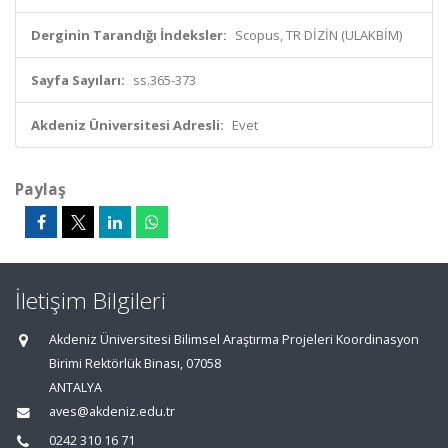
Derginin Tarandığı İndeksler:
Scopus, TR DİZİN (ULAKBİM)
Sayfa Sayıları:
ss.365-373
Akdeniz Üniversitesi Adresli:
Evet
Paylaş
İletişim Bilgileri
Akdeniz Üniversitesi Bilimsel Araştırma Projeleri Koordinasyon
Birimi Rektörlük Binası, 07058
ANTALYA
aves@akdeniz.edu.tr
0242 310 16 71