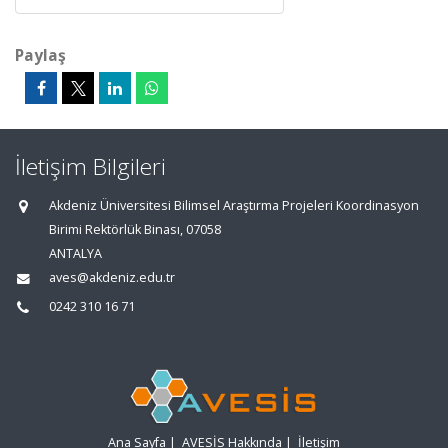
Paylaş
İletişim Bilgileri
Akdeniz Üniversitesi Bilimsel Araştırma Projeleri Koordinasyon
Birimi Rektörlük Binası, 07058
ANTALYA
aves@akdeniz.edu.tr
0242 310 16 71
Ana Sayfa
|
AVESİS Hakkında
|
İletişim